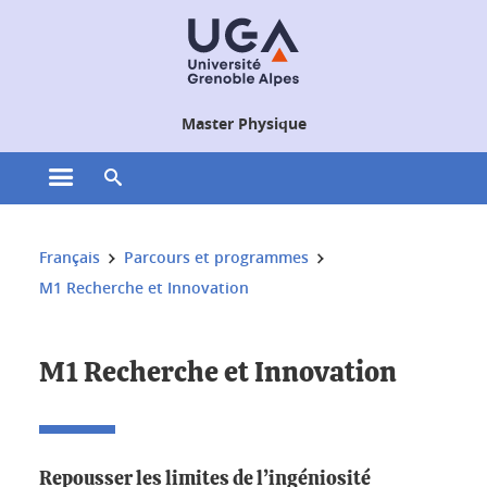
Gestion des cookies
Master Physique
Ouvrir le menu principal
Ouvrir le moteur de recherche
Vous êtes ici :
Français
Parcours et programmes
M1 Recherche et Innovation
M1 Recherche et Innovation
Repousser les limites de l’ingéniosité