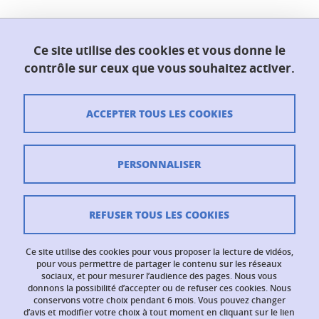
Ce site utilise des cookies et vous donne le
UFR PhITEM (Physique, Ingénierie, Terre,
contrôle sur ceux que vous souhaitez activer.
Environnement, Mécanique)
230 rue de la physique
38400 Saint-Martin-d'Hères
ACCEPTER TOUS LES COOKIES
Contacts
PERSONNALISER
Plan du site
Crédits
REFUSER TOUS LES COOKIES
Mentions légales
Ce site utilise des cookies pour vous proposer la lecture de vidéos,
Données personnelles
pour vous permettre de partager le contenu sur les réseaux
sociaux, et pour mesurer l’audience des pages. Nous vous
donnons la possibilité d’accepter ou de refuser ces cookies. Nous
Gestion des cookies
conservons votre choix pendant 6 mois. Vous pouvez changer
d’avis et modifier votre choix à tout moment en cliquant sur le lien