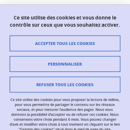
Ce site utilise des cookies et vous donne le
UFR PhITEM (Physique, Ingénierie, Terre,
contrôle sur ceux que vous souhaitez activer.
Environnement, Mécanique)
230 rue de la physique
38400 Saint-Martin-d'Hères
ACCEPTER TOUS LES COOKIES
Contacts
PERSONNALISER
Plan du site
Crédits
REFUSER TOUS LES COOKIES
Mentions légales
Ce site utilise des cookies pour vous proposer la lecture de vidéos,
Données personnelles
pour vous permettre de partager le contenu sur les réseaux
sociaux, et pour mesurer l’audience des pages. Nous vous
donnons la possibilité d’accepter ou de refuser ces cookies. Nous
Gestion des cookies
conservons votre choix pendant 6 mois. Vous pouvez changer
d’avis et modifier votre choix à tout moment en cliquant sur le lien
Politique des cookies
"Gestion des cookies" situé dans le pied de page du site.