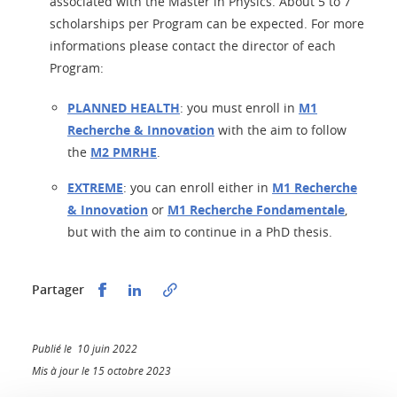
associated with the Master in Physics. About 5 to 7
scholarships per Program can be expected. For more
informations please contact the director of each
Program:
PLANNED HEALTH
: you must enroll in
M1
Recherche & Innovation
with the aim to follow
the
M2 PMRHE
.
EXTREME
: you can enroll either in
M1 Recherche
& Innovation
or
M1 Recherche Fondamentale
,
but with the aim to continue in a PhD thesis.
Partager sur Facebook
Partager sur LinkedIn
Partager
Publié le 10 juin 2022
Mis à jour le 15 octobre 2023