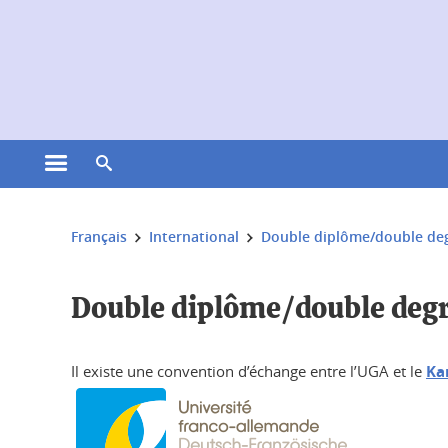
Gestion des cookies
Ouvrir le menu principal
Ouvrir le moteur de recherche
Vous êtes ici :
Français
International
Double diplôme/double de
Double diplôme/double deg
Il existe une convention d’échange entre l’UGA et le
Ka