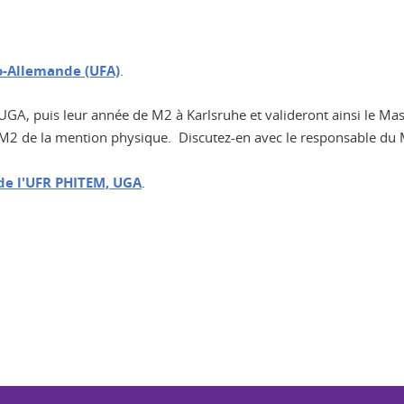
o-Allemande (UFA)
.
UGA, puis leur année de M2 à Karlsruhe et valideront ainsi le Mas
e M2 de la mention physique. Discutez-en avec le responsable du 
 de l'UFR PHITEM, UGA
.
ook
inkedIn